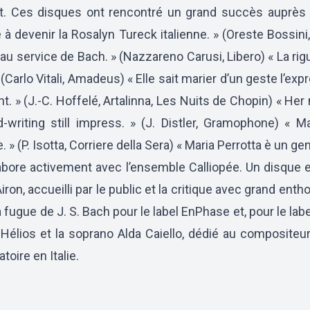
. Ces disques ont rencontré un grand succès auprès du 
 à devenir la Rosalyn Tureck italienne. » (Oreste Bossini
 au service de Bach. » (Nazzareno Carusi, Libero) « La rig
» (Carlo Vitali, Amadeus) « Elle sait marier d’un geste l’e
nt. » (J.-C. Hoffelé, Artalinna, Les Nuits de Chopin) « H
-writing still impress. » (J. Distler, Gramophone) « 
. » (P. Isotta, Corriere della Sera) « Maria Perrotta è un g
labore activement avec l’ensemble Calliopée. Un disque 
 Airon, accueilli par le public et la critique avec grand e
la fugue de J. S. Bach pour le label EnPhase et, pour le lab
Hélios et la soprano Alda Caiello, dédié au compositeur
toire en Italie.