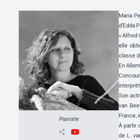
Maria Pe
d’Edda P
« Alfred
elle obt
classe de
En Allem
Concours
interprè
Son acti
van Bee
France, 
Pianiste
À partir
de L. va