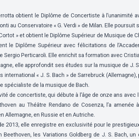
rrotta obtient le Diplôme de Concertiste à l’unanimité a
onti au Conservatoire « G. Verdi » de Milan. Elle poursui
 Cortot » et obtient le Diplôme Supérieur de Musique de C
ient le Diplôme Supérieur avec félicitations de l’Acca
 Sergio Perticaroli. Elle enrichit sa formation avec Cristian
agne, elle approfondit ses études sur la musique de J. 
 international « J. S. Bach » de Sarrebruck (Allemagne),
te spécialiste de la musique de Bach.
vité de concertiste, qui débute à l’âge de onze ans avec 
thoven au Théâtre Rendano de Cosenza, l’a amenée à j
en Allemagne, en Russie et en Autriche.
 de 2013, elle enregistre en exclusivité pour le prestigie
n Beethoven, les Variations Goldberg de J. S. Bach, un 