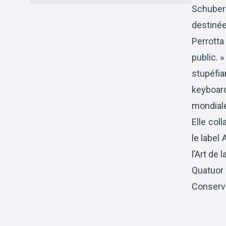
Schubert
destinée
Perrotta
public. 
stupéfia
keyboard
mondiale
Elle col
le label
l’Art de 
Quatuor 
Conserva